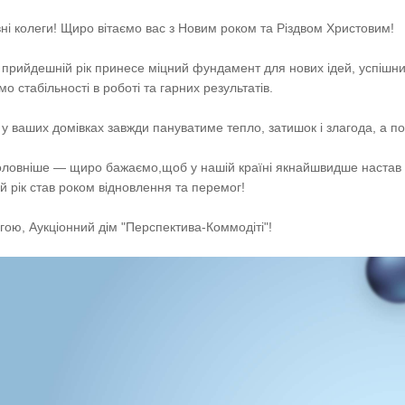
і колеги! Щиро вітаємо вас з Новим роком та Різдвом Христовим!
прийдешній рік принесе міцний фундамент для нових ідей, успішних
о стабільності в роботі та гарних результатів.
у ваших домівках завжди пануватиме тепло, затишок і злагода, а пору
оловніше — щиро бажаємо,щоб у нашій країні якнайшвидше настав ми
й рік став роком відновлення та перемог!
гою, Аукціонний дім "Перспектива-Коммодіті"!