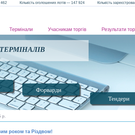
78 462 Кількість оголошених лотів — 147 924 Кількість зареєстрован
Термінали
Учасникам торгів
Результати тор
 ТЕРМІНАЛІВ
Форварди
Тендери
 р.
вим роком та Різдвом!