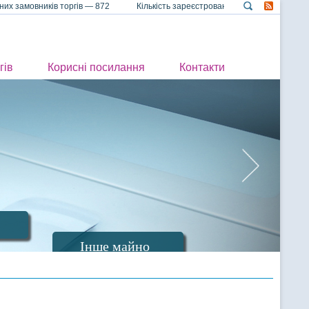
их замовників торгів — 872 Кількість зареєстрованих учасників торгі
гів
Корисні посилання
Контакти
Інше майно