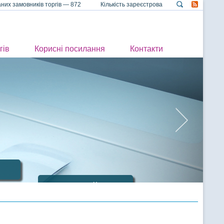
их замовників торгів — 872 Кількість зареєстрованих учасників торгі
гів
Корисні посилання
Контакти
Інше майно