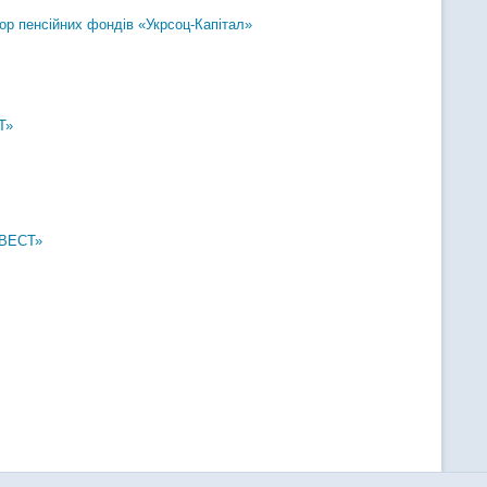
ор пенсійних фондів «Укрсоц-Капітал»
Т»
НВЕСТ»